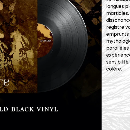
longues p
martiales,
dissonance
registre v
emprunts d
mythologi
parallèles
expérienc
sensibilit
colère.