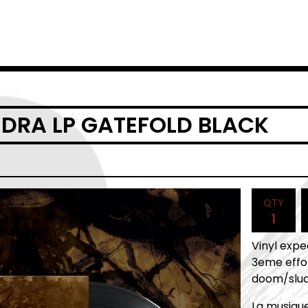
UDRA LP GATEFOLD BLACK
QTY
Vinyl expec
3eme effor
doom/slu
La musique