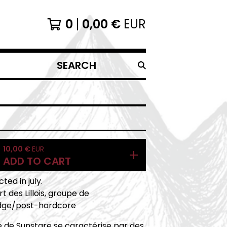
0
0,00
€
EUR
SEARCH
PRODUCTS
10,00
€
EUR
ADD TO CART
ted in july.
t des Lillois, groupe de
dge/post-hardcore
 de Sunstare se caractérise par des