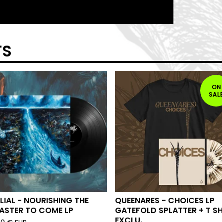
TS
ON
SAL
LIAL - NOURISHING THE
QUEENARES - CHOICES LP
ASTER TO COME LP
GATEFOLD SPLATTER + T SH
EXCLU.