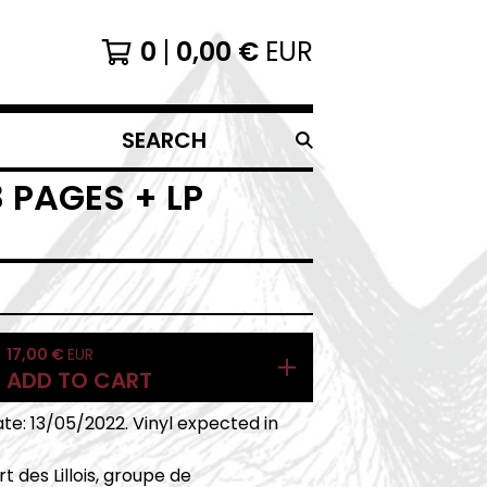
0
0,00
€
EUR
SEARCH
PRODUCTS
 PAGES + LP
17,00
€
EUR
ADD TO CART
te: 13/05/2022. Vinyl expected in
t des Lillois, groupe de