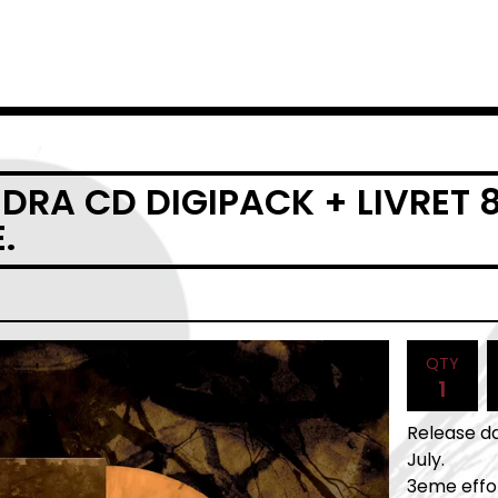
DRA CD DIGIPACK + LIVRET 8
.
QTY
Release da
July.
3eme effor