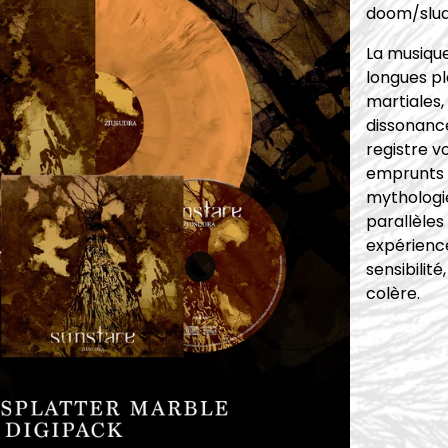
doom/slu
La musique
longues p
martiales,
dissonance
registre v
emprunts d
mythologi
parallèles
expérienc
sensibilit
colère.