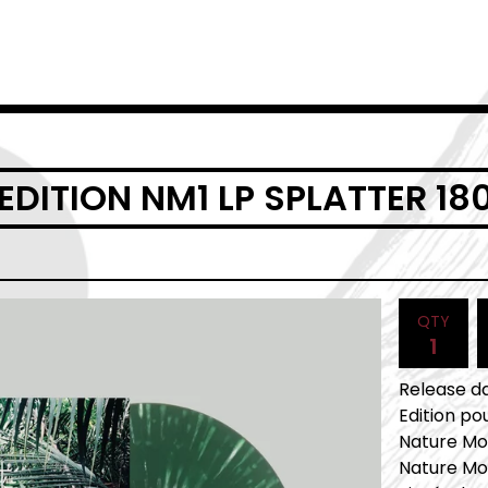
DITION NM1 LP SPLATTER 18
QTY
Release da
Edition pou
Nature Mo
Nature Mor