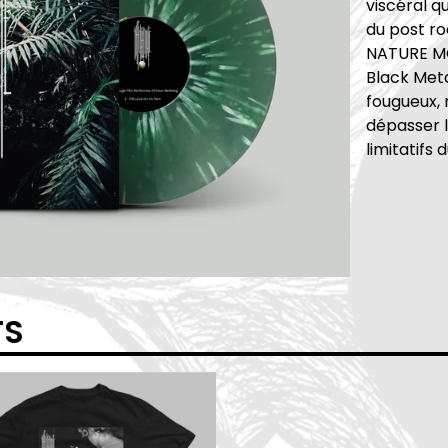
viscéral q
du post ro
NATURE MO
Black Meta
fougueux, 
dépasser 
limitatifs 
TS