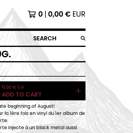
0
0,00
€
EUR
SEARCH
PRODUCTS
0G.
11,00
€
EUR
ADD TO CART
te beginning of August!
r la 1ère fois en vinyl du 1er album de
rte.
te injecte à un black metal aussi