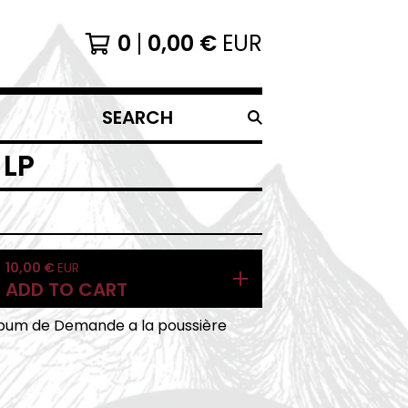
0
0,00
€
EUR
SEARCH
PRODUCTS
 LP
10,00
€
EUR
ADD TO CART
bum de Demande a la poussière