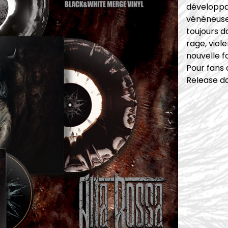
développa
vénéneuses
toujours d
rage, viol
nouvelle f
Pour fans
Release d