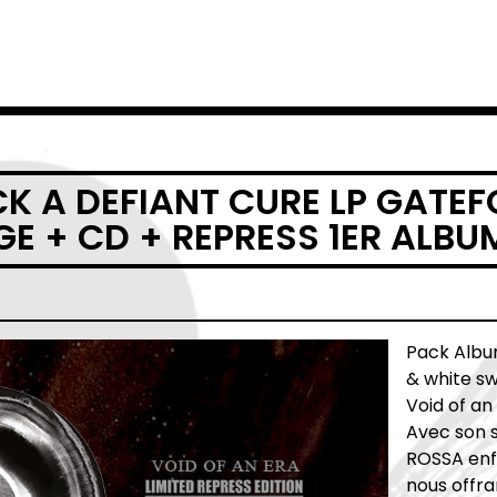
K A DEFIANT CURE LP GATEF
E + CD + REPRESS 1ER ALBU
Pack Album
& white sw
Void of an
Avec son 
ROSSA enf
nous offra