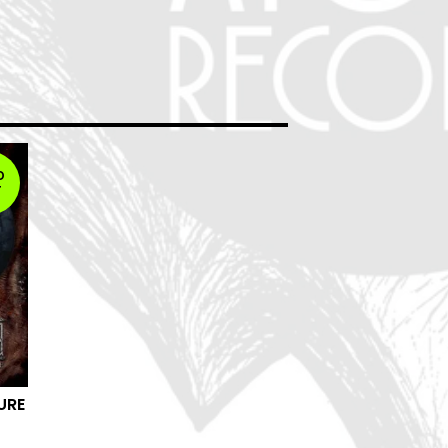
D
T
URE