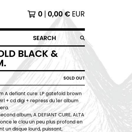
0
0,00
€
EUR
SEARCH
PRODUCTS
OLD BLACK &
M.
SOLD OUT
 A defiant cure: LP gatefold brown
irl + cd digi + repress du 1er album
 era.
second album, A DEFIANT CURE, ALTA
once le clou un peu plus profond en
nt un disque lourd, puissant,