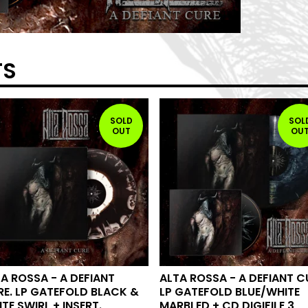
TS
SOLD
SOL
OUT
OU
A ROSSA - A DEFIANT
ALTA ROSSA - A DEFIANT C
E. LP GATEFOLD BLACK &
LP GATEFOLD BLUE/WHITE
TE SWIRL + INSERT.
MARBLED + CD DIGIFILE 3